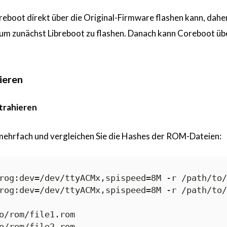
oreboot direkt über die Original-Firmware flashen kann, dahe
 um zunächst Libreboot zu flashen. Danach kann Coreboot üb
.
hieren
xtrahieren
 mehrfach und vergleichen Sie die Hashes der ROM-Dateien:
rog:dev=/dev/ttyACMx,spispeed=8M -r /path/to/
rog:dev=/dev/ttyACMx,spispeed=8M -r /path/to/
o/rom/file1.rom

o/rom/file2.rom
