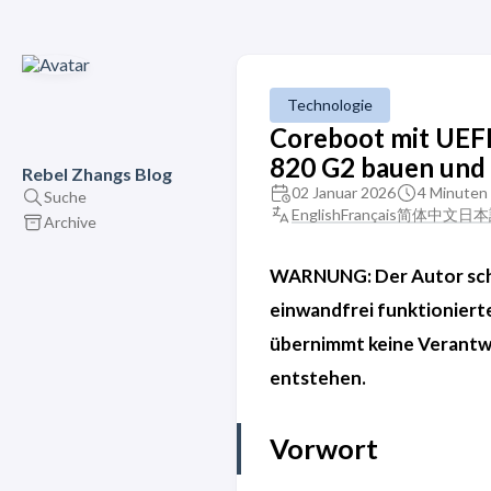
Technologie
Coreboot mit UEFI
820 G2 bauen und 
Rebel Zhangs Blog
02 Januar 2026
4 Minuten 
Suche
English
Français
简体中文
日本
Archive
WARNUNG: Der Autor schr
einwandfrei funktioniert
übernimmt keine Verantwo
entstehen.
Vorwort