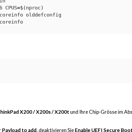
n

6 CPUS=$(nproc)

coreinfo olddefconfig

hinkPad X200 / X200s / X200t
und Ihre Chip-Grösse im Abs
r
Payload to add
, deaktivieren Sie
Enable UEFI Secure Boo