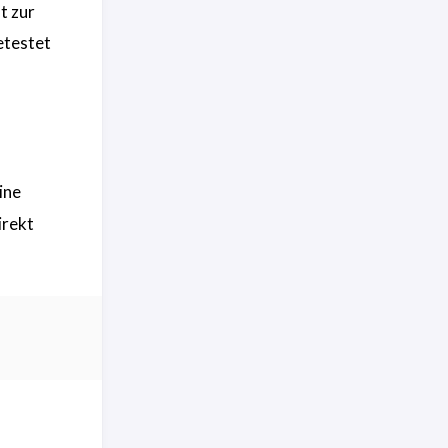
t zur
etestet
ine
irekt