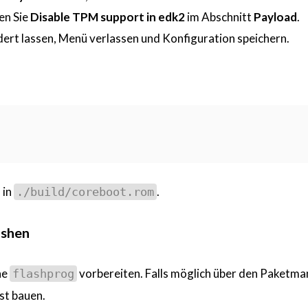
ren Sie
Disable TPM support in edk2
im Abschnitt
Payload
.
ert lassen, Menü verlassen und Konfiguration speichern.
 in
.
./build/coreboot.rom
ashen
ne
vorbereiten. Falls möglich über den Paketm
flashprog
bst bauen.