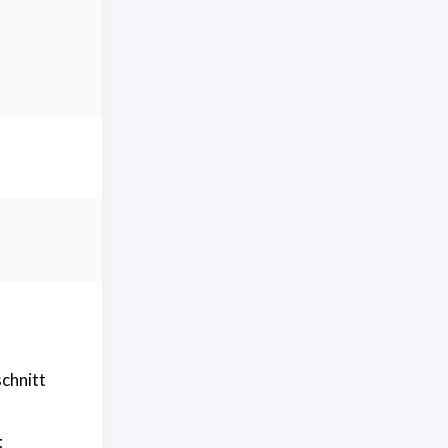
chnitt
t