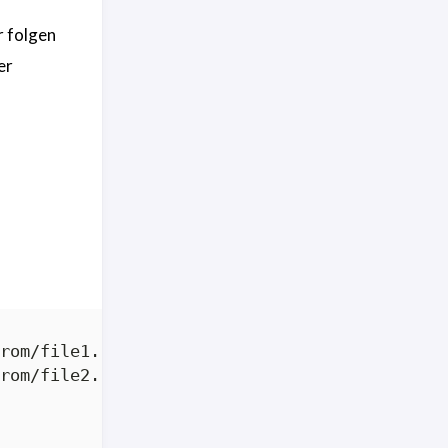
r folgen
er
rom/file1.rom -c "MX25L12805D"

rom/file2.rom -c "MX25L12805D"
