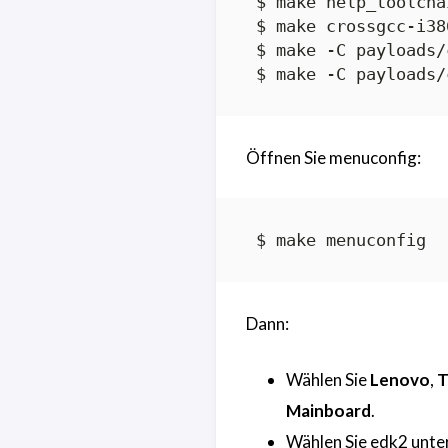
 $ make help_toolchai
 $ make crossgcc-i38
 $ make -C payloads/
Öffnen Sie menuconfig:
Dann:
Wählen Sie
Lenovo
,
T
Mainboard
.
Wählen Sie edk2 unte