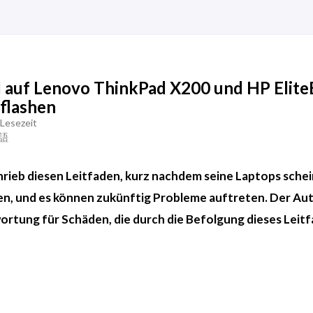
 auf Lenovo ThinkPad X200 und HP Elit
flashen
Lesezeit
語
ieb diesen Leitfaden, kurz nachdem seine Laptops schei
en, und es können zukünftig Probleme auftreten. Der Au
rtung für Schäden, die durch die Befolgung dieses Leit