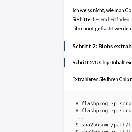
Ich weiss nicht, wie man C
Sie bitte
diesem Leitfaden
,
Libreboot geflasht werden
Schritt 2: Blobs extra
Schritt 2.1: Chip-Inhalt e
Extrahieren Sie Ihren Chip
 # flashprog -p serp
 # flashprog -p serp
 ...

 $ sha256sum /path/t
 $ sha256sum /path/t