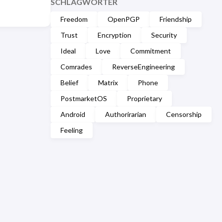
SCHLAGWÖRTER
Freedom
OpenPGP
Friendship
Trust
Encryption
Security
Ideal
Love
Commitment
Comrades
ReverseEngineering
Belief
Matrix
Phone
PostmarketOS
Proprietary
Android
Authorirarian
Censorship
Feeling