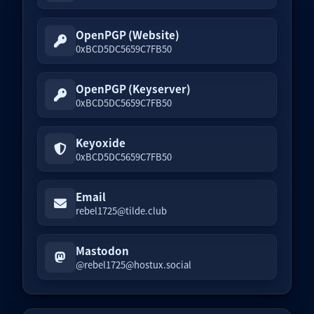
OpenPGP (Website)
0xBCD5DC5659C7FB50
OpenPGP (Keyserver)
0xBCD5DC5659C7FB50
Keyoxide
0xBCD5DC5659C7FB50
Email
rebel1725@tilde.club
Mastodon
@rebel1725@hostux.social