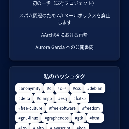
初の一歩（既存プロジェクト）
スパム問題のため A/I メールボックスを廃止
します
AArch64 における再帰
Aurora Garcia への公開書簡
私のハッシュタグ
#anonymity
#c
#c++
#css
#debian
#delta
#django
#estj
#fcitx5
#free-culture
#free-software
#freedom
#gnu-linux
#grapheneos
#gtk
#html
#i2p
#iaito
#javascript
#kde