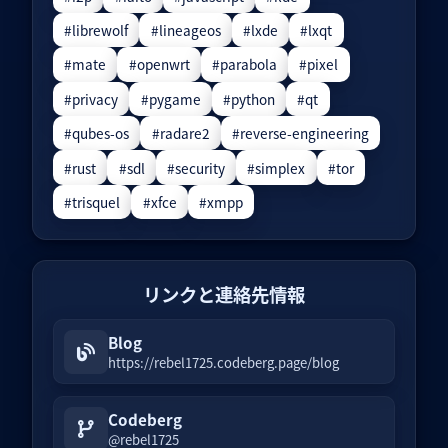
#librewolf
#lineageos
#lxde
#lxqt
#mate
#openwrt
#parabola
#pixel
#privacy
#pygame
#python
#qt
#qubes-os
#radare2
#reverse-engineering
#rust
#sdl
#security
#simplex
#tor
#trisquel
#xfce
#xmpp
リンクと連絡先情報
Blog
https://rebel1725.codeberg.page/blog
Codeberg
@rebel1725