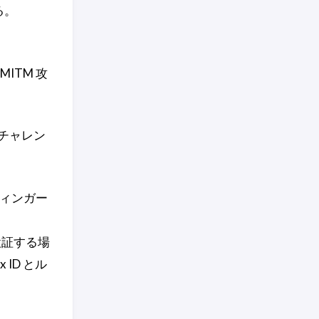
る。
MITM 攻
チャレン
フィンガー
検証する場
 ID とル