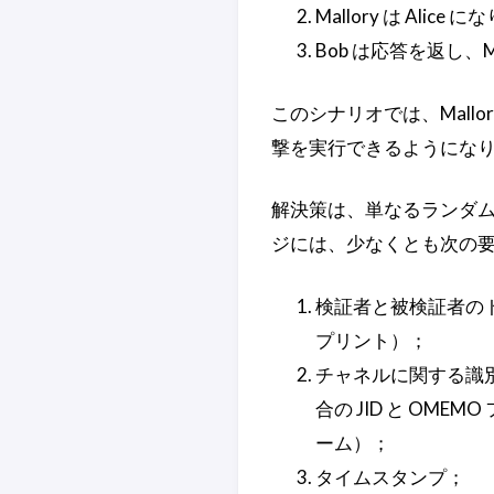
Mallory は Al
Bob は応答を返し、
このシナリオでは、Mallor
撃を実行できるようにな
解決策は、単なるランダ
ジには、少なくとも次の
検証者と被検証者のト
プリント）；
チャネルに関する識別
合の JID と OMEM
ーム）；
タイムスタンプ；