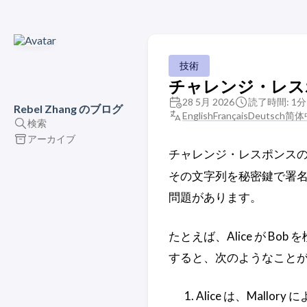
技術
チャレンジ・レス
28 5月 2026
読了時間: 1分
Rebel Zhang のブログ
English
Français
Deutsch
简体
検索
アーカイブ
チャレンジ・レスポンス
その文字列を秘密鍵で署
問題があります。
たとえば、Alice が Bo
すると、次のようなこと
Alice は、Mallo