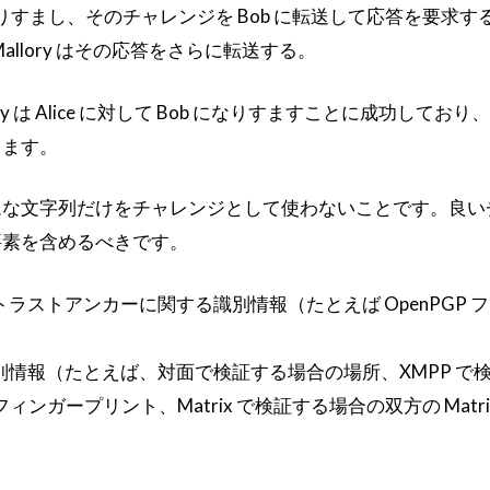
ice になりすまし、そのチャレンジを Bob に転送して応答を要求す
Mallory はその応答をさらに転送する。
y は Alice に対して Bob になりすますことに成功しており、
ります。
ムな文字列だけをチャレンジとして使わないことです。良い
要素を含めるべきです。
ラストアンカーに関する識別情報（たとえば OpenPGP 
情報（たとえば、対面で検証する場合の場所、XMPP で
O フィンガープリント、Matrix で検証する場合の双方の Matrix