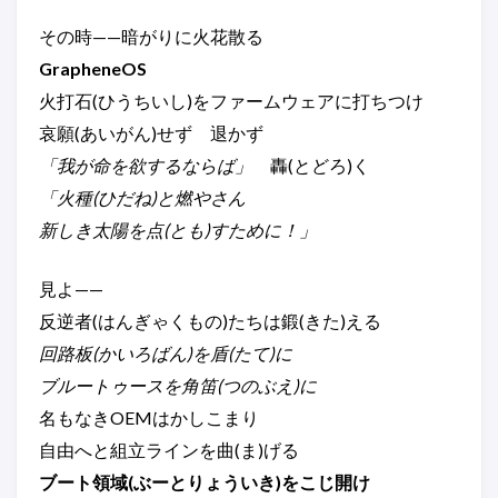
その時——暗がりに火花散る
GrapheneOS
火打石(ひうちいし)をファームウェアに打ちつけ
哀願(あいがん)せず 退かず
「我が命を欲するならば」
轟(とどろ)く
「火種(ひだね)と燃やさん
新しき太陽を点(とも)すために！」
見よ——
反逆者(はんぎゃくもの)たちは鍛(きた)える
回路板(かいろばん)を盾(たて)に
ブルートゥースを角笛(つのぶえ)に
名もなきOEMはかしこまり
自由へと組立ラインを曲(ま)げる
ブート領域(ぶーとりょういき)をこじ開け