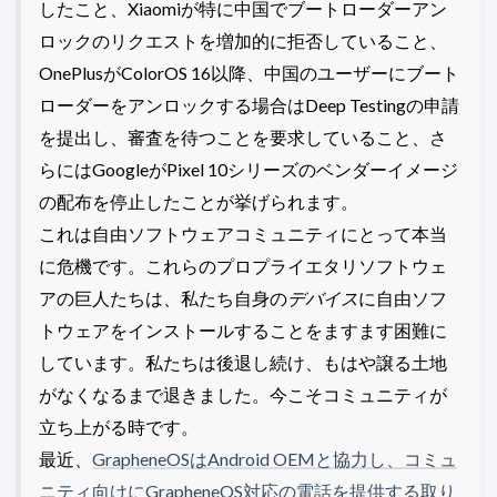
したこと、Xiaomiが特に中国でブートローダーアン
ロックのリクエストを増加的に拒否していること、
OnePlusがColorOS 16以降、中国のユーザーにブート
ローダーをアンロックする場合はDeep Testingの申請
を提出し、審査を待つことを要求していること、さ
らにはGoogleがPixel 10シリーズのベンダーイメージ
の配布を停止したことが挙げられます。
これは自由ソフトウェアコミュニティにとって本当
に危機です。これらのプロプライエタリソフトウェ
アの巨人たちは、私たち自身の
デバイス
に自由ソフ
トウェアをインストールすることをますます困難に
しています。私たちは後退し続け、もはや譲る土地
がなくなるまで退きました。今こそコミュニティが
立ち上がる時です。
最近、
GrapheneOSはAndroid OEMと協力し、コミュ
ニティ向けにGrapheneOS対応の電話を提供する取り