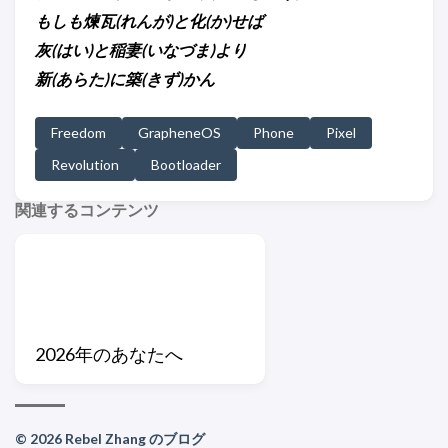
もしも煉瓦(れんが)と化(か)せば
灰(はい)と稲妻(いなづま)より
新(あらた)に築(きず)かん
Freedom
GrapheneOS
Phone
Pixel
Revolution
Bootloader
関連するコンテンツ
2026年のあなたへ
© 2026 Rebel Zhang のブログ