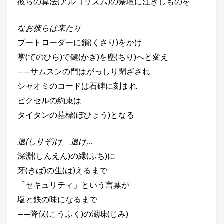
彼らの算法(アルゴリズム)の祭壇に注ぎしものを
なお彼らは来たり
ブートローダーに鎖(くさり)をかけ
掌(てのひら)で鍵(かぎ)を塵(ちり)へと変え
——サムスンの門はがっしり閉ざされ
シャオミのコードは石碑に刻まれ
ピクセルの約束は
タイタンの墓標(ぼひょう)となる
退(しりぞ)け 退け…
深淵(しんえん)の縁(ふち)に
牙(きば)の生(は)えるまで
「セキュリティ」という言葉が
塩と鉄の味になるまで
——降伏(こうふく)の滋味(じみ)