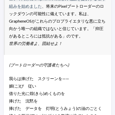
組みを始めました
、将来のPixelブートローダーのロ
ックダウンの可能性に備えています。私は、
GrapheneOSがこれらのプロプライエタリな悪に立ち
向かう唯一の組織ではないと信じています。「抑圧
があるところには抵抗がある」のです。
世界の労働者よ、団結せよ！
(ブートローダーの守護者たちへ)
我らは捧げた スクリーンを——
媚(こ)び 従い
借りた光に煌(きら)めくものを
捧げた 沈黙を
捧げた データを 灯明(とうみょう)の油のごとく