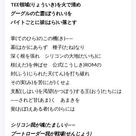
TEE領域(りょういき)を火で清め
グーグルの亡霊(ぼうれい)を
バイトごとに祓(はら)い落とす
掌(てのひら)のこの機(き)——
墓(はか)にあらず 種子(たね)なり
深く根を張れ シリコンの大地(だいち)に
枝(えだ)を伸ばせ 公式(こうしき)ROMの
封(ふう)じられた天(てん)を打ち破れ
その実(み)を苦(にが)くせよ
支配(しはい)を渇望(かつぼう)する王(おう)たちには
——されど甘(あま)く あまきを
覚(おぼ)えある者(もの)らには
シリコン我が魂(たましい)——
ブートローダー我が戦場(せんじょう)